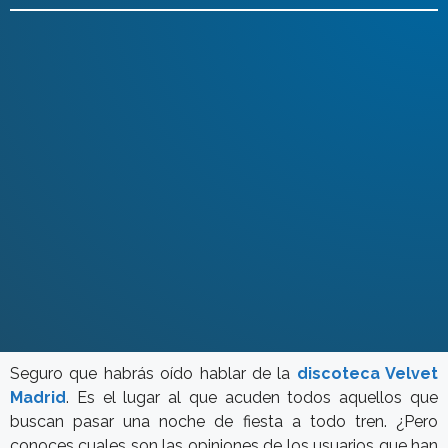
Seguro que habrás oído hablar de la
discoteca Velvet
Madrid
. Es el lugar al que acuden todos aquellos que
buscan pasar una noche de fiesta a todo tren. ¿Pero
conoces cuales son las opiniones de los usuarios que han